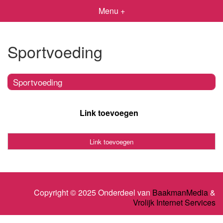
Menu +
Sportvoeding
Sportvoeding
Link toevoegen
Link toevoegen
Copyright © 2025 Onderdeel van
BaakmanMedia
&
Vrolijk Internet Services