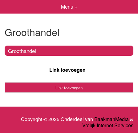
Menu +
Groothandel
Groothandel
Link toevoegen
Link toevoegen
Copyright © 2025 Onderdeel van
BaakmanMedia
&
Vrolijk Internet Services