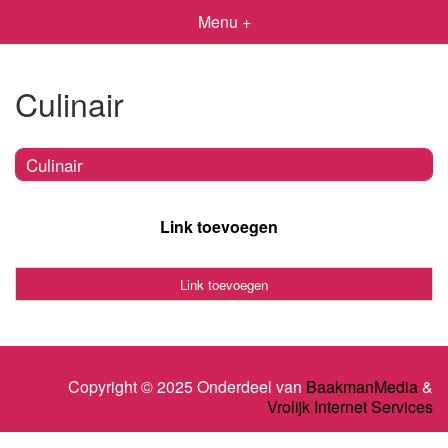
Menu +
Culinair
Culinair
Link toevoegen
Link toevoegen
Copyright © 2025 Onderdeel van
BaakmanMedia
&
Vrolijk Internet Services