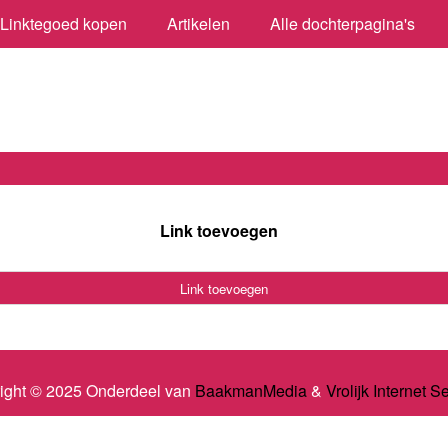
Linktegoed kopen
Artikelen
Alle dochterpagina's
Link toevoegen
Link toevoegen
ight © 2025 Onderdeel van
BaakmanMedia
&
Vrolijk Internet S