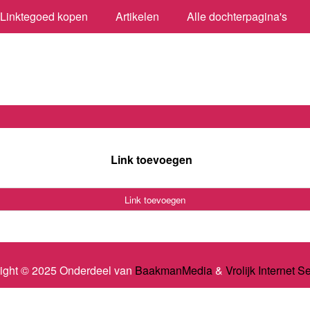
Linktegoed kopen
Artikelen
Alle dochterpagina's
Link toevoegen
Link toevoegen
ight © 2025 Onderdeel van
BaakmanMedia
&
Vrolijk Internet S